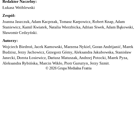
Redaktor Naczelny:
Łukasz Wróblewski
Zespół:
Joanna Jaszczuk, Adam Kacprzak, Tomasz Karpowicz, Robert Knap, Adam
Staniewicz, Kamil Kwiatek, Natalia Wierzbicka, Adrian Siwek, Adam Bąkowski,
Sławomir Cedzyński.
Autorzy:
Wojciech Biedroń, Jacek Karnowski, Marzena Nykiel, Goran Andrijanić, Marek
Budzisz, Jerzy Jachowicz, Grzegorz Górny, Aleksandra Jakubowska, Stanisław
Janecki, Dorota Łosiewicz, Dariusz Matuszak, Andrzej Potocki, Marek Pyza,
Aleksandra Rybińska, Marcin Wikło, Piotr Gursztyn, Jerzy Szmit.
© 2026 Grupa Medialna Fratria