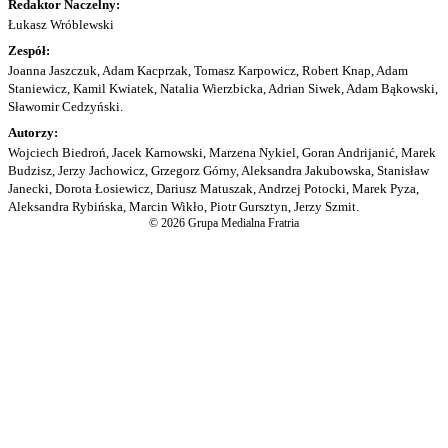
Redaktor Naczelny:
Łukasz Wróblewski
Zespół:
Joanna Jaszczuk, Adam Kacprzak, Tomasz Karpowicz, Robert Knap, Adam
Staniewicz, Kamil Kwiatek, Natalia Wierzbicka, Adrian Siwek, Adam Bąkowski,
Sławomir Cedzyński.
Autorzy:
Wojciech Biedroń, Jacek Karnowski, Marzena Nykiel, Goran Andrijanić, Marek
Budzisz, Jerzy Jachowicz, Grzegorz Górny, Aleksandra Jakubowska, Stanisław
Janecki, Dorota Łosiewicz, Dariusz Matuszak, Andrzej Potocki, Marek Pyza,
Aleksandra Rybińska, Marcin Wikło, Piotr Gursztyn, Jerzy Szmit.
© 2026 Grupa Medialna Fratria