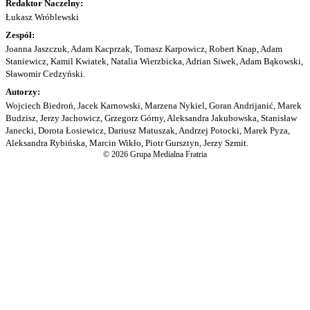
Redaktor Naczelny:
Łukasz Wróblewski
Zespół:
Joanna Jaszczuk, Adam Kacprzak, Tomasz Karpowicz, Robert Knap, Adam
Staniewicz, Kamil Kwiatek, Natalia Wierzbicka, Adrian Siwek, Adam Bąkowski,
Sławomir Cedzyński.
Autorzy:
Wojciech Biedroń, Jacek Karnowski, Marzena Nykiel, Goran Andrijanić, Marek
Budzisz, Jerzy Jachowicz, Grzegorz Górny, Aleksandra Jakubowska, Stanisław
Janecki, Dorota Łosiewicz, Dariusz Matuszak, Andrzej Potocki, Marek Pyza,
Aleksandra Rybińska, Marcin Wikło, Piotr Gursztyn, Jerzy Szmit.
© 2026 Grupa Medialna Fratria