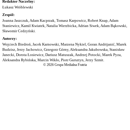
Redaktor Naczelny:
Łukasz Wróblewski
Zespół:
Joanna Jaszczuk, Adam Kacprzak, Tomasz Karpowicz, Robert Knap, Adam
Staniewicz, Kamil Kwiatek, Natalia Wierzbicka, Adrian Siwek, Adam Bąkowski,
Sławomir Cedzyński.
Autorzy:
Wojciech Biedroń, Jacek Karnowski, Marzena Nykiel, Goran Andrijanić, Marek
Budzisz, Jerzy Jachowicz, Grzegorz Górny, Aleksandra Jakubowska, Stanisław
Janecki, Dorota Łosiewicz, Dariusz Matuszak, Andrzej Potocki, Marek Pyza,
Aleksandra Rybińska, Marcin Wikło, Piotr Gursztyn, Jerzy Szmit.
© 2026 Grupa Medialna Fratria