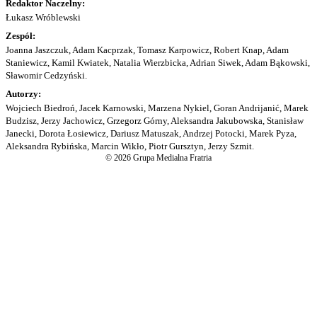
Redaktor Naczelny:
Łukasz Wróblewski
Zespół:
Joanna Jaszczuk, Adam Kacprzak, Tomasz Karpowicz, Robert Knap, Adam
Staniewicz, Kamil Kwiatek, Natalia Wierzbicka, Adrian Siwek, Adam Bąkowski,
Sławomir Cedzyński.
Autorzy:
Wojciech Biedroń, Jacek Karnowski, Marzena Nykiel, Goran Andrijanić, Marek
Budzisz, Jerzy Jachowicz, Grzegorz Górny, Aleksandra Jakubowska, Stanisław
Janecki, Dorota Łosiewicz, Dariusz Matuszak, Andrzej Potocki, Marek Pyza,
Aleksandra Rybińska, Marcin Wikło, Piotr Gursztyn, Jerzy Szmit.
© 2026 Grupa Medialna Fratria