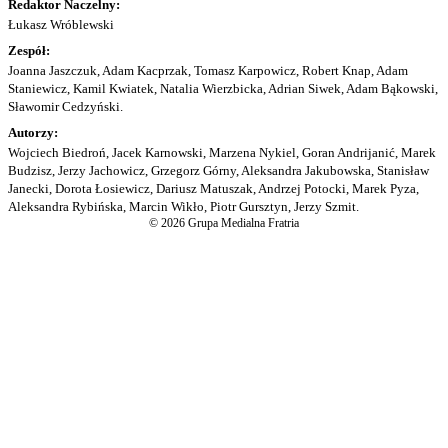
Redaktor Naczelny:
Łukasz Wróblewski
Zespół:
Joanna Jaszczuk, Adam Kacprzak, Tomasz Karpowicz, Robert Knap, Adam
Staniewicz, Kamil Kwiatek, Natalia Wierzbicka, Adrian Siwek, Adam Bąkowski,
Sławomir Cedzyński.
Autorzy:
Wojciech Biedroń, Jacek Karnowski, Marzena Nykiel, Goran Andrijanić, Marek
Budzisz, Jerzy Jachowicz, Grzegorz Górny, Aleksandra Jakubowska, Stanisław
Janecki, Dorota Łosiewicz, Dariusz Matuszak, Andrzej Potocki, Marek Pyza,
Aleksandra Rybińska, Marcin Wikło, Piotr Gursztyn, Jerzy Szmit.
© 2026 Grupa Medialna Fratria