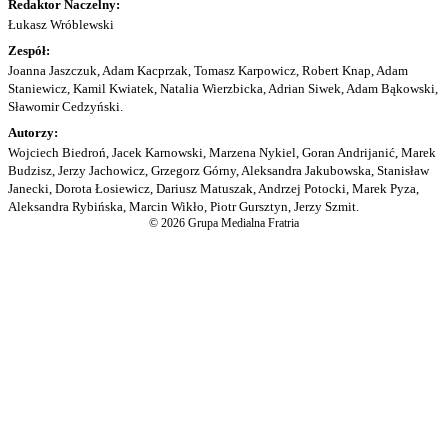
Redaktor Naczelny:
Łukasz Wróblewski
Zespół:
Joanna Jaszczuk, Adam Kacprzak, Tomasz Karpowicz, Robert Knap, Adam
Staniewicz, Kamil Kwiatek, Natalia Wierzbicka, Adrian Siwek, Adam Bąkowski,
Sławomir Cedzyński.
Autorzy:
Wojciech Biedroń, Jacek Karnowski, Marzena Nykiel, Goran Andrijanić, Marek
Budzisz, Jerzy Jachowicz, Grzegorz Górny, Aleksandra Jakubowska, Stanisław
Janecki, Dorota Łosiewicz, Dariusz Matuszak, Andrzej Potocki, Marek Pyza,
Aleksandra Rybińska, Marcin Wikło, Piotr Gursztyn, Jerzy Szmit.
© 2026 Grupa Medialna Fratria