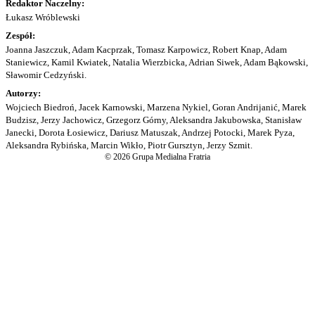
Redaktor Naczelny:
Łukasz Wróblewski
Zespół:
Joanna Jaszczuk, Adam Kacprzak, Tomasz Karpowicz, Robert Knap, Adam
Staniewicz, Kamil Kwiatek, Natalia Wierzbicka, Adrian Siwek, Adam Bąkowski,
Sławomir Cedzyński.
Autorzy:
Wojciech Biedroń, Jacek Karnowski, Marzena Nykiel, Goran Andrijanić, Marek
Budzisz, Jerzy Jachowicz, Grzegorz Górny, Aleksandra Jakubowska, Stanisław
Janecki, Dorota Łosiewicz, Dariusz Matuszak, Andrzej Potocki, Marek Pyza,
Aleksandra Rybińska, Marcin Wikło, Piotr Gursztyn, Jerzy Szmit.
© 2026 Grupa Medialna Fratria