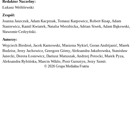
Redaktor Naczelny:
Łukasz Wróblewski
Zespół:
Joanna Jaszczuk, Adam Kacprzak, Tomasz Karpowicz, Robert Knap, Adam
Staniewicz, Kamil Kwiatek, Natalia Wierzbicka, Adrian Siwek, Adam Bąkowski,
Sławomir Cedzyński.
Autorzy:
Wojciech Biedroń, Jacek Karnowski, Marzena Nykiel, Goran Andrijanić, Marek
Budzisz, Jerzy Jachowicz, Grzegorz Górny, Aleksandra Jakubowska, Stanisław
Janecki, Dorota Łosiewicz, Dariusz Matuszak, Andrzej Potocki, Marek Pyza,
Aleksandra Rybińska, Marcin Wikło, Piotr Gursztyn, Jerzy Szmit.
© 2026 Grupa Medialna Fratria