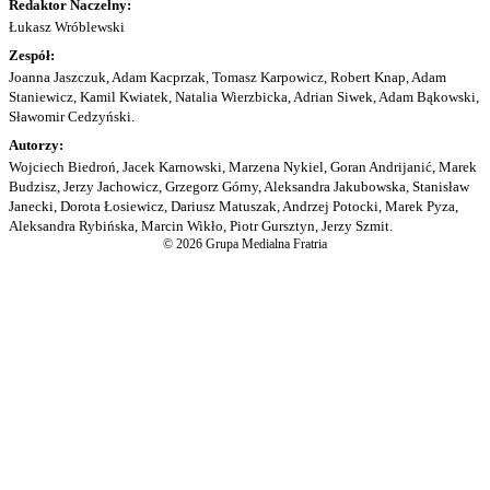
Redaktor Naczelny:
Łukasz Wróblewski
Zespół:
Joanna Jaszczuk, Adam Kacprzak, Tomasz Karpowicz, Robert Knap, Adam
Staniewicz, Kamil Kwiatek, Natalia Wierzbicka, Adrian Siwek, Adam Bąkowski,
Sławomir Cedzyński.
Autorzy:
Wojciech Biedroń, Jacek Karnowski, Marzena Nykiel, Goran Andrijanić, Marek
Budzisz, Jerzy Jachowicz, Grzegorz Górny, Aleksandra Jakubowska, Stanisław
Janecki, Dorota Łosiewicz, Dariusz Matuszak, Andrzej Potocki, Marek Pyza,
Aleksandra Rybińska, Marcin Wikło, Piotr Gursztyn, Jerzy Szmit.
© 2026 Grupa Medialna Fratria