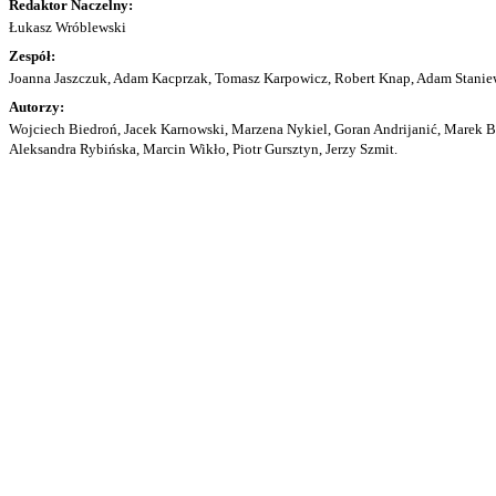
Redaktor Naczelny:
Łukasz Wróblewski
Zespół:
Joanna Jaszczuk, Adam Kacprzak, Tomasz Karpowicz, Robert Knap, Adam Staniew
Autorzy:
Wojciech Biedroń, Jacek Karnowski, Marzena Nykiel, Goran Andrijanić, Marek Bu
Aleksandra Rybińska, Marcin Wikło, Piotr Gursztyn, Jerzy Szmit.