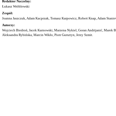
Redaktor Naczelny:
Łukasz Wróblewski
Zespół:
Joanna Jaszczuk, Adam Kacprzak, Tomasz Karpowicz, Robert Knap, Adam Staniew
Autorzy:
Wojciech Biedroń, Jacek Karnowski, Marzena Nykiel, Goran Andrijanić, Marek Bu
Aleksandra Rybińska, Marcin Wikło, Piotr Gursztyn, Jerzy Szmit.