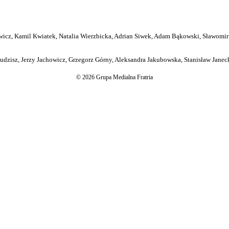
icz, Kamil Kwiatek, Natalia Wierzbicka, Adrian Siwek, Adam Bąkowski, Sławomir
dzisz, Jerzy Jachowicz, Grzegorz Górny, Aleksandra Jakubowska, Stanisław Janeck
© 2026 Grupa Medialna Fratria