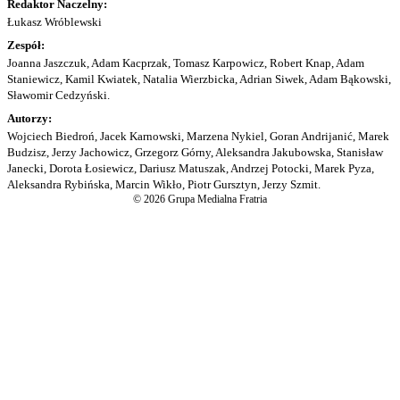
Redaktor Naczelny:
Łukasz Wróblewski
Zespół:
Joanna Jaszczuk, Adam Kacprzak, Tomasz Karpowicz, Robert Knap, Adam
Staniewicz, Kamil Kwiatek, Natalia Wierzbicka, Adrian Siwek, Adam Bąkowski,
Sławomir Cedzyński.
Autorzy:
Wojciech Biedroń, Jacek Karnowski, Marzena Nykiel, Goran Andrijanić, Marek
Budzisz, Jerzy Jachowicz, Grzegorz Górny, Aleksandra Jakubowska, Stanisław
Janecki, Dorota Łosiewicz, Dariusz Matuszak, Andrzej Potocki, Marek Pyza,
Aleksandra Rybińska, Marcin Wikło, Piotr Gursztyn, Jerzy Szmit.
© 2026 Grupa Medialna Fratria