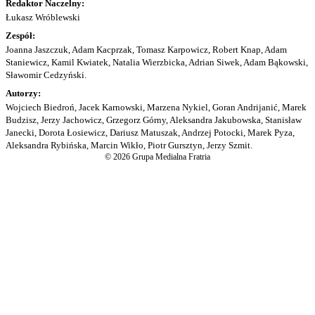
Redaktor Naczelny:
Łukasz Wróblewski
Zespół:
Joanna Jaszczuk, Adam Kacprzak, Tomasz Karpowicz, Robert Knap, Adam
Staniewicz, Kamil Kwiatek, Natalia Wierzbicka, Adrian Siwek, Adam Bąkowski,
Sławomir Cedzyński.
Autorzy:
Wojciech Biedroń, Jacek Karnowski, Marzena Nykiel, Goran Andrijanić, Marek
Budzisz, Jerzy Jachowicz, Grzegorz Górny, Aleksandra Jakubowska, Stanisław
Janecki, Dorota Łosiewicz, Dariusz Matuszak, Andrzej Potocki, Marek Pyza,
Aleksandra Rybińska, Marcin Wikło, Piotr Gursztyn, Jerzy Szmit.
© 2026 Grupa Medialna Fratria