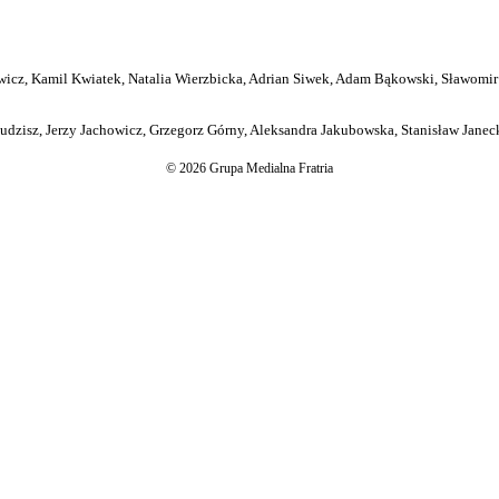
icz, Kamil Kwiatek, Natalia Wierzbicka, Adrian Siwek, Adam Bąkowski, Sławomir
dzisz, Jerzy Jachowicz, Grzegorz Górny, Aleksandra Jakubowska, Stanisław Janeck
© 2026 Grupa Medialna Fratria