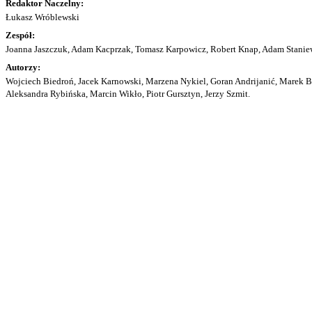
Redaktor Naczelny:
Łukasz Wróblewski
Zespół:
Joanna Jaszczuk, Adam Kacprzak, Tomasz Karpowicz, Robert Knap, Adam Staniew
Autorzy:
Wojciech Biedroń, Jacek Karnowski, Marzena Nykiel, Goran Andrijanić, Marek Bu
Aleksandra Rybińska, Marcin Wikło, Piotr Gursztyn, Jerzy Szmit.