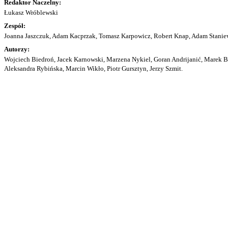
Redaktor Naczelny:
Łukasz Wróblewski
Zespół:
Joanna Jaszczuk, Adam Kacprzak, Tomasz Karpowicz, Robert Knap, Adam Staniew
Autorzy:
Wojciech Biedroń, Jacek Karnowski, Marzena Nykiel, Goran Andrijanić, Marek Bu
Aleksandra Rybińska, Marcin Wikło, Piotr Gursztyn, Jerzy Szmit.