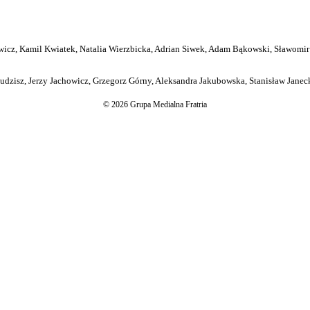
icz, Kamil Kwiatek, Natalia Wierzbicka, Adrian Siwek, Adam Bąkowski, Sławomir
dzisz, Jerzy Jachowicz, Grzegorz Górny, Aleksandra Jakubowska, Stanisław Janeck
© 2026 Grupa Medialna Fratria