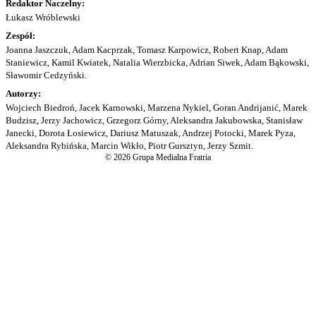
Redaktor Naczelny:
Łukasz Wróblewski
Zespół:
Joanna Jaszczuk, Adam Kacprzak, Tomasz Karpowicz, Robert Knap, Adam
Staniewicz, Kamil Kwiatek, Natalia Wierzbicka, Adrian Siwek, Adam Bąkowski,
Sławomir Cedzyński.
Autorzy:
Wojciech Biedroń, Jacek Karnowski, Marzena Nykiel, Goran Andrijanić, Marek
Budzisz, Jerzy Jachowicz, Grzegorz Górny, Aleksandra Jakubowska, Stanisław
Janecki, Dorota Łosiewicz, Dariusz Matuszak, Andrzej Potocki, Marek Pyza,
Aleksandra Rybińska, Marcin Wikło, Piotr Gursztyn, Jerzy Szmit.
© 2026 Grupa Medialna Fratria