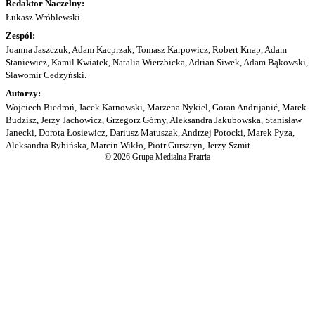
Redaktor Naczelny:
Łukasz Wróblewski
Zespół:
Joanna Jaszczuk, Adam Kacprzak, Tomasz Karpowicz, Robert Knap, Adam
Staniewicz, Kamil Kwiatek, Natalia Wierzbicka, Adrian Siwek, Adam Bąkowski,
Sławomir Cedzyński.
Autorzy:
Wojciech Biedroń, Jacek Karnowski, Marzena Nykiel, Goran Andrijanić, Marek
Budzisz, Jerzy Jachowicz, Grzegorz Górny, Aleksandra Jakubowska, Stanisław
Janecki, Dorota Łosiewicz, Dariusz Matuszak, Andrzej Potocki, Marek Pyza,
Aleksandra Rybińska, Marcin Wikło, Piotr Gursztyn, Jerzy Szmit.
© 2026 Grupa Medialna Fratria