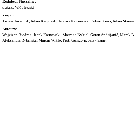
Redaktor Naczelny:
Łukasz Wróblewski
Zespół:
Joanna Jaszczuk, Adam Kacprzak, Tomasz Karpowicz, Robert Knap, Adam Staniew
Autorzy:
Wojciech Biedroń, Jacek Karnowski, Marzena Nykiel, Goran Andrijanić, Marek Bu
Aleksandra Rybińska, Marcin Wikło, Piotr Gursztyn, Jerzy Szmit.