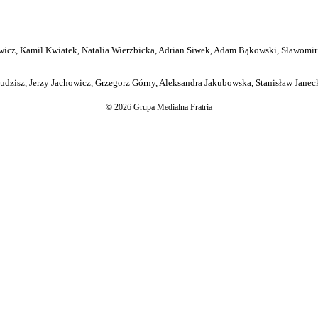
icz, Kamil Kwiatek, Natalia Wierzbicka, Adrian Siwek, Adam Bąkowski, Sławomir
dzisz, Jerzy Jachowicz, Grzegorz Górny, Aleksandra Jakubowska, Stanisław Janeck
© 2026 Grupa Medialna Fratria