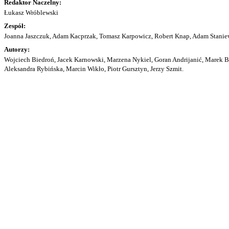
Redaktor Naczelny:
Łukasz Wróblewski
Zespół:
Joanna Jaszczuk, Adam Kacprzak, Tomasz Karpowicz, Robert Knap, Adam Staniew
Autorzy:
Wojciech Biedroń, Jacek Karnowski, Marzena Nykiel, Goran Andrijanić, Marek Bu
Aleksandra Rybińska, Marcin Wikło, Piotr Gursztyn, Jerzy Szmit.