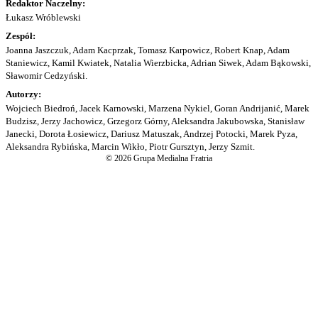
Redaktor Naczelny:
Łukasz Wróblewski
Zespół:
Joanna Jaszczuk, Adam Kacprzak, Tomasz Karpowicz, Robert Knap, Adam
Staniewicz, Kamil Kwiatek, Natalia Wierzbicka, Adrian Siwek, Adam Bąkowski,
Sławomir Cedzyński.
Autorzy:
Wojciech Biedroń, Jacek Karnowski, Marzena Nykiel, Goran Andrijanić, Marek
Budzisz, Jerzy Jachowicz, Grzegorz Górny, Aleksandra Jakubowska, Stanisław
Janecki, Dorota Łosiewicz, Dariusz Matuszak, Andrzej Potocki, Marek Pyza,
Aleksandra Rybińska, Marcin Wikło, Piotr Gursztyn, Jerzy Szmit.
© 2026 Grupa Medialna Fratria