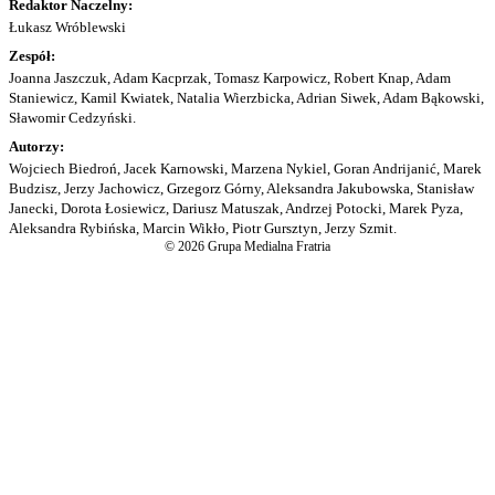
Redaktor Naczelny:
Łukasz Wróblewski
Zespół:
Joanna Jaszczuk, Adam Kacprzak, Tomasz Karpowicz, Robert Knap, Adam
Staniewicz, Kamil Kwiatek, Natalia Wierzbicka, Adrian Siwek, Adam Bąkowski,
Sławomir Cedzyński.
Autorzy:
Wojciech Biedroń, Jacek Karnowski, Marzena Nykiel, Goran Andrijanić, Marek
Budzisz, Jerzy Jachowicz, Grzegorz Górny, Aleksandra Jakubowska, Stanisław
Janecki, Dorota Łosiewicz, Dariusz Matuszak, Andrzej Potocki, Marek Pyza,
Aleksandra Rybińska, Marcin Wikło, Piotr Gursztyn, Jerzy Szmit.
© 2026 Grupa Medialna Fratria