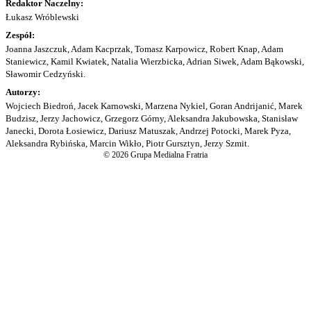
Redaktor Naczelny:
Łukasz Wróblewski
Zespół:
Joanna Jaszczuk, Adam Kacprzak, Tomasz Karpowicz, Robert Knap, Adam
Staniewicz, Kamil Kwiatek, Natalia Wierzbicka, Adrian Siwek, Adam Bąkowski,
Sławomir Cedzyński.
Autorzy:
Wojciech Biedroń, Jacek Karnowski, Marzena Nykiel, Goran Andrijanić, Marek
Budzisz, Jerzy Jachowicz, Grzegorz Górny, Aleksandra Jakubowska, Stanisław
Janecki, Dorota Łosiewicz, Dariusz Matuszak, Andrzej Potocki, Marek Pyza,
Aleksandra Rybińska, Marcin Wikło, Piotr Gursztyn, Jerzy Szmit.
© 2026 Grupa Medialna Fratria