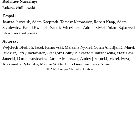
Redaktor Naczelny:
Łukasz Wróblewski
Zespół:
Joanna Jaszczuk, Adam Kacprzak, Tomasz Karpowicz, Robert Knap, Adam
Staniewicz, Kamil Kwiatek, Natalia Wierzbicka, Adrian Siwek, Adam Bąkowski,
Sławomir Cedzyński.
Autorzy:
Wojciech Biedroń, Jacek Karnowski, Marzena Nykiel, Goran Andrijanić, Marek
Budzisz, Jerzy Jachowicz, Grzegorz Górny, Aleksandra Jakubowska, Stanisław
Janecki, Dorota Łosiewicz, Dariusz Matuszak, Andrzej Potocki, Marek Pyza,
Aleksandra Rybińska, Marcin Wikło, Piotr Gursztyn, Jerzy Szmit.
© 2026 Grupa Medialna Fratria