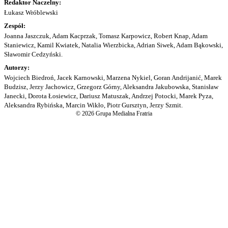
Redaktor Naczelny:
Łukasz Wróblewski
Zespół:
Joanna Jaszczuk, Adam Kacprzak, Tomasz Karpowicz, Robert Knap, Adam
Staniewicz, Kamil Kwiatek, Natalia Wierzbicka, Adrian Siwek, Adam Bąkowski,
Sławomir Cedzyński.
Autorzy:
Wojciech Biedroń, Jacek Karnowski, Marzena Nykiel, Goran Andrijanić, Marek
Budzisz, Jerzy Jachowicz, Grzegorz Górny, Aleksandra Jakubowska, Stanisław
Janecki, Dorota Łosiewicz, Dariusz Matuszak, Andrzej Potocki, Marek Pyza,
Aleksandra Rybińska, Marcin Wikło, Piotr Gursztyn, Jerzy Szmit.
© 2026 Grupa Medialna Fratria