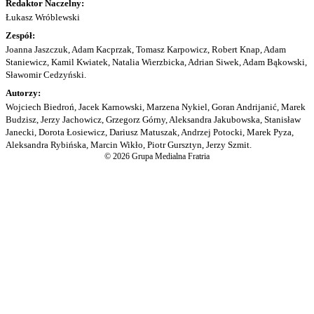
Redaktor Naczelny:
Łukasz Wróblewski
Zespół:
Joanna Jaszczuk, Adam Kacprzak, Tomasz Karpowicz, Robert Knap, Adam
Staniewicz, Kamil Kwiatek, Natalia Wierzbicka, Adrian Siwek, Adam Bąkowski,
Sławomir Cedzyński.
Autorzy:
Wojciech Biedroń, Jacek Karnowski, Marzena Nykiel, Goran Andrijanić, Marek
Budzisz, Jerzy Jachowicz, Grzegorz Górny, Aleksandra Jakubowska, Stanisław
Janecki, Dorota Łosiewicz, Dariusz Matuszak, Andrzej Potocki, Marek Pyza,
Aleksandra Rybińska, Marcin Wikło, Piotr Gursztyn, Jerzy Szmit.
© 2026 Grupa Medialna Fratria