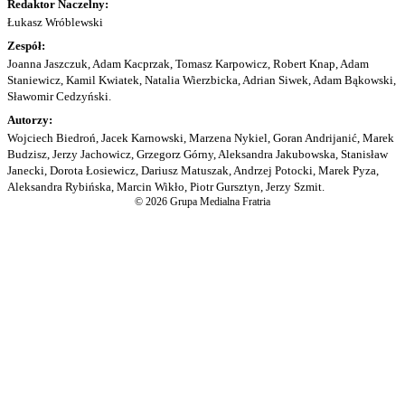
Redaktor Naczelny:
Łukasz Wróblewski
Zespół:
Joanna Jaszczuk, Adam Kacprzak, Tomasz Karpowicz, Robert Knap, Adam
Staniewicz, Kamil Kwiatek, Natalia Wierzbicka, Adrian Siwek, Adam Bąkowski,
Sławomir Cedzyński.
Autorzy:
Wojciech Biedroń, Jacek Karnowski, Marzena Nykiel, Goran Andrijanić, Marek
Budzisz, Jerzy Jachowicz, Grzegorz Górny, Aleksandra Jakubowska, Stanisław
Janecki, Dorota Łosiewicz, Dariusz Matuszak, Andrzej Potocki, Marek Pyza,
Aleksandra Rybińska, Marcin Wikło, Piotr Gursztyn, Jerzy Szmit.
© 2026 Grupa Medialna Fratria