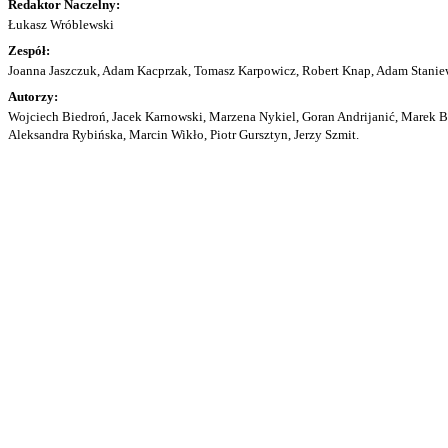
Redaktor Naczelny:
Łukasz Wróblewski
Zespół:
Joanna Jaszczuk, Adam Kacprzak, Tomasz Karpowicz, Robert Knap, Adam Staniew
Autorzy:
Wojciech Biedroń, Jacek Karnowski, Marzena Nykiel, Goran Andrijanić, Marek Bu
Aleksandra Rybińska, Marcin Wikło, Piotr Gursztyn, Jerzy Szmit.