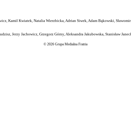
icz, Kamil Kwiatek, Natalia Wierzbicka, Adrian Siwek, Adam Bąkowski, Sławomir
dzisz, Jerzy Jachowicz, Grzegorz Górny, Aleksandra Jakubowska, Stanisław Janeck
© 2026 Grupa Medialna Fratria