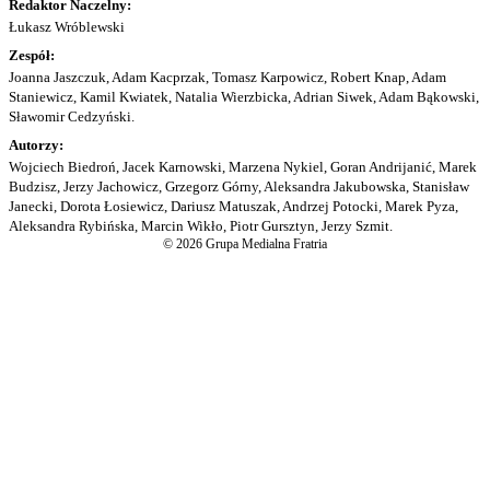
Redaktor Naczelny:
Łukasz Wróblewski
Zespół:
Joanna Jaszczuk, Adam Kacprzak, Tomasz Karpowicz, Robert Knap, Adam
Staniewicz, Kamil Kwiatek, Natalia Wierzbicka, Adrian Siwek, Adam Bąkowski,
Sławomir Cedzyński.
Autorzy:
Wojciech Biedroń, Jacek Karnowski, Marzena Nykiel, Goran Andrijanić, Marek
Budzisz, Jerzy Jachowicz, Grzegorz Górny, Aleksandra Jakubowska, Stanisław
Janecki, Dorota Łosiewicz, Dariusz Matuszak, Andrzej Potocki, Marek Pyza,
Aleksandra Rybińska, Marcin Wikło, Piotr Gursztyn, Jerzy Szmit.
© 2026 Grupa Medialna Fratria