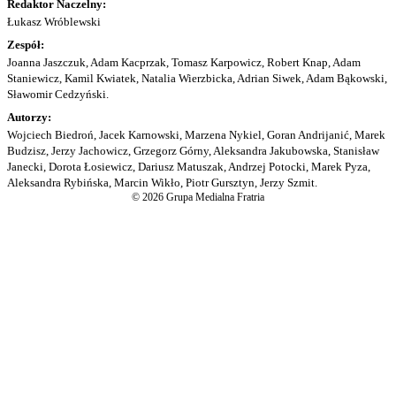
Redaktor Naczelny:
Łukasz Wróblewski
Zespół:
Joanna Jaszczuk, Adam Kacprzak, Tomasz Karpowicz, Robert Knap, Adam
Staniewicz, Kamil Kwiatek, Natalia Wierzbicka, Adrian Siwek, Adam Bąkowski,
Sławomir Cedzyński.
Autorzy:
Wojciech Biedroń, Jacek Karnowski, Marzena Nykiel, Goran Andrijanić, Marek
Budzisz, Jerzy Jachowicz, Grzegorz Górny, Aleksandra Jakubowska, Stanisław
Janecki, Dorota Łosiewicz, Dariusz Matuszak, Andrzej Potocki, Marek Pyza,
Aleksandra Rybińska, Marcin Wikło, Piotr Gursztyn, Jerzy Szmit.
© 2026 Grupa Medialna Fratria