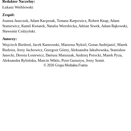
Redaktor Naczelny:
Łukasz Wróblewski
Zespół:
Joanna Jaszczuk, Adam Kacprzak, Tomasz Karpowicz, Robert Knap, Adam
Staniewicz, Kamil Kwiatek, Natalia Wierzbicka, Adrian Siwek, Adam Bąkowski,
Sławomir Cedzyński.
Autorzy:
Wojciech Biedroń, Jacek Karnowski, Marzena Nykiel, Goran Andrijanić, Marek
Budzisz, Jerzy Jachowicz, Grzegorz Górny, Aleksandra Jakubowska, Stanisław
Janecki, Dorota Łosiewicz, Dariusz Matuszak, Andrzej Potocki, Marek Pyza,
Aleksandra Rybińska, Marcin Wikło, Piotr Gursztyn, Jerzy Szmit.
© 2026 Grupa Medialna Fratria