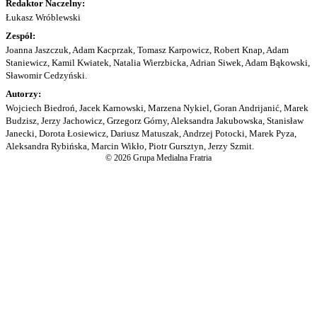
Redaktor Naczelny:
Łukasz Wróblewski
Zespół:
Joanna Jaszczuk, Adam Kacprzak, Tomasz Karpowicz, Robert Knap, Adam
Staniewicz, Kamil Kwiatek, Natalia Wierzbicka, Adrian Siwek, Adam Bąkowski,
Sławomir Cedzyński.
Autorzy:
Wojciech Biedroń, Jacek Karnowski, Marzena Nykiel, Goran Andrijanić, Marek
Budzisz, Jerzy Jachowicz, Grzegorz Górny, Aleksandra Jakubowska, Stanisław
Janecki, Dorota Łosiewicz, Dariusz Matuszak, Andrzej Potocki, Marek Pyza,
Aleksandra Rybińska, Marcin Wikło, Piotr Gursztyn, Jerzy Szmit.
© 2026 Grupa Medialna Fratria