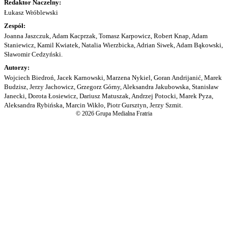
Redaktor Naczelny:
Łukasz Wróblewski
Zespół:
Joanna Jaszczuk, Adam Kacprzak, Tomasz Karpowicz, Robert Knap, Adam
Staniewicz, Kamil Kwiatek, Natalia Wierzbicka, Adrian Siwek, Adam Bąkowski,
Sławomir Cedzyński.
Autorzy:
Wojciech Biedroń, Jacek Karnowski, Marzena Nykiel, Goran Andrijanić, Marek
Budzisz, Jerzy Jachowicz, Grzegorz Górny, Aleksandra Jakubowska, Stanisław
Janecki, Dorota Łosiewicz, Dariusz Matuszak, Andrzej Potocki, Marek Pyza,
Aleksandra Rybińska, Marcin Wikło, Piotr Gursztyn, Jerzy Szmit.
© 2026 Grupa Medialna Fratria