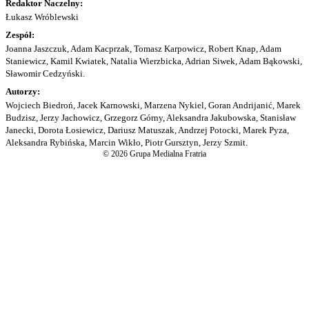
Redaktor Naczelny:
Łukasz Wróblewski
Zespół:
Joanna Jaszczuk, Adam Kacprzak, Tomasz Karpowicz, Robert Knap, Adam
Staniewicz, Kamil Kwiatek, Natalia Wierzbicka, Adrian Siwek, Adam Bąkowski,
Sławomir Cedzyński.
Autorzy:
Wojciech Biedroń, Jacek Karnowski, Marzena Nykiel, Goran Andrijanić, Marek
Budzisz, Jerzy Jachowicz, Grzegorz Górny, Aleksandra Jakubowska, Stanisław
Janecki, Dorota Łosiewicz, Dariusz Matuszak, Andrzej Potocki, Marek Pyza,
Aleksandra Rybińska, Marcin Wikło, Piotr Gursztyn, Jerzy Szmit.
© 2026 Grupa Medialna Fratria