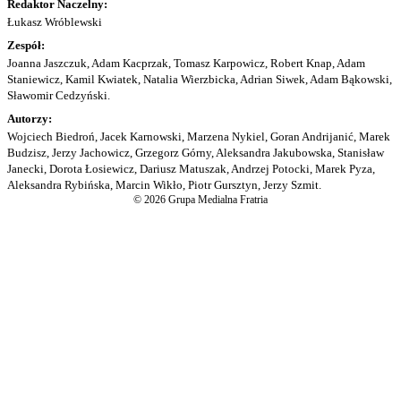
Redaktor Naczelny:
Łukasz Wróblewski
Zespół:
Joanna Jaszczuk, Adam Kacprzak, Tomasz Karpowicz, Robert Knap, Adam
Staniewicz, Kamil Kwiatek, Natalia Wierzbicka, Adrian Siwek, Adam Bąkowski,
Sławomir Cedzyński.
Autorzy:
Wojciech Biedroń, Jacek Karnowski, Marzena Nykiel, Goran Andrijanić, Marek
Budzisz, Jerzy Jachowicz, Grzegorz Górny, Aleksandra Jakubowska, Stanisław
Janecki, Dorota Łosiewicz, Dariusz Matuszak, Andrzej Potocki, Marek Pyza,
Aleksandra Rybińska, Marcin Wikło, Piotr Gursztyn, Jerzy Szmit.
© 2026 Grupa Medialna Fratria