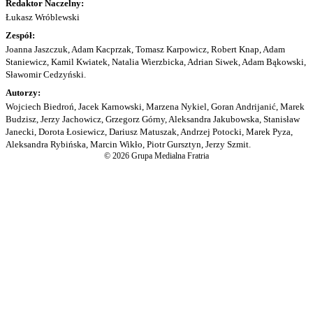
Redaktor Naczelny:
Łukasz Wróblewski
Zespół:
Joanna Jaszczuk, Adam Kacprzak, Tomasz Karpowicz, Robert Knap, Adam
Staniewicz, Kamil Kwiatek, Natalia Wierzbicka, Adrian Siwek, Adam Bąkowski,
Sławomir Cedzyński.
Autorzy:
Wojciech Biedroń, Jacek Karnowski, Marzena Nykiel, Goran Andrijanić, Marek
Budzisz, Jerzy Jachowicz, Grzegorz Górny, Aleksandra Jakubowska, Stanisław
Janecki, Dorota Łosiewicz, Dariusz Matuszak, Andrzej Potocki, Marek Pyza,
Aleksandra Rybińska, Marcin Wikło, Piotr Gursztyn, Jerzy Szmit.
© 2026 Grupa Medialna Fratria