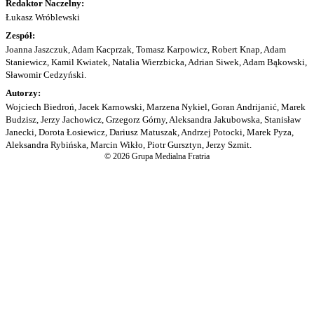
Redaktor Naczelny:
Łukasz Wróblewski
Zespół:
Joanna Jaszczuk, Adam Kacprzak, Tomasz Karpowicz, Robert Knap, Adam
Staniewicz, Kamil Kwiatek, Natalia Wierzbicka, Adrian Siwek, Adam Bąkowski,
Sławomir Cedzyński.
Autorzy:
Wojciech Biedroń, Jacek Karnowski, Marzena Nykiel, Goran Andrijanić, Marek
Budzisz, Jerzy Jachowicz, Grzegorz Górny, Aleksandra Jakubowska, Stanisław
Janecki, Dorota Łosiewicz, Dariusz Matuszak, Andrzej Potocki, Marek Pyza,
Aleksandra Rybińska, Marcin Wikło, Piotr Gursztyn, Jerzy Szmit.
© 2026 Grupa Medialna Fratria