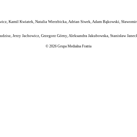
icz, Kamil Kwiatek, Natalia Wierzbicka, Adrian Siwek, Adam Bąkowski, Sławomir
dzisz, Jerzy Jachowicz, Grzegorz Górny, Aleksandra Jakubowska, Stanisław Janeck
© 2026 Grupa Medialna Fratria