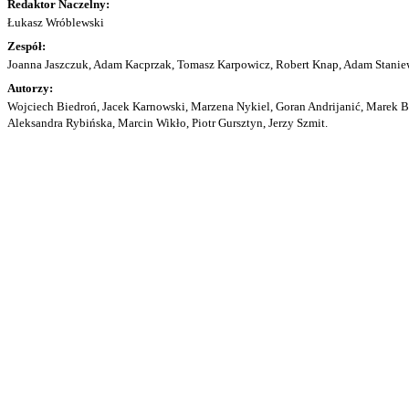
Redaktor Naczelny:
Łukasz Wróblewski
Zespół:
Joanna Jaszczuk, Adam Kacprzak, Tomasz Karpowicz, Robert Knap, Adam Staniew
Autorzy:
Wojciech Biedroń, Jacek Karnowski, Marzena Nykiel, Goran Andrijanić, Marek Bu
Aleksandra Rybińska, Marcin Wikło, Piotr Gursztyn, Jerzy Szmit.