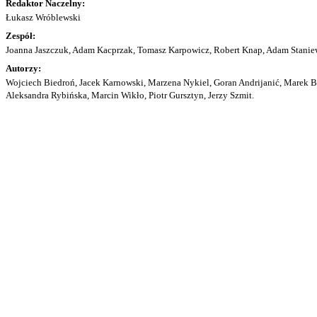
Redaktor Naczelny:
Łukasz Wróblewski
Zespół:
Joanna Jaszczuk, Adam Kacprzak, Tomasz Karpowicz, Robert Knap, Adam Staniew
Autorzy:
Wojciech Biedroń, Jacek Karnowski, Marzena Nykiel, Goran Andrijanić, Marek Bu
Aleksandra Rybińska, Marcin Wikło, Piotr Gursztyn, Jerzy Szmit.