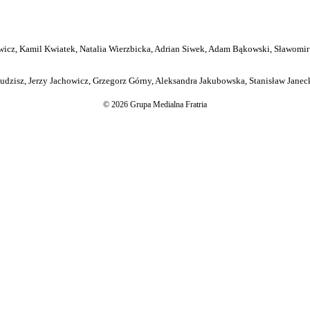
icz, Kamil Kwiatek, Natalia Wierzbicka, Adrian Siwek, Adam Bąkowski, Sławomir
dzisz, Jerzy Jachowicz, Grzegorz Górny, Aleksandra Jakubowska, Stanisław Janeck
© 2026 Grupa Medialna Fratria