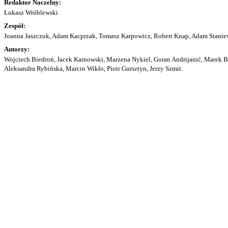
Redaktor Naczelny:
Łukasz Wróblewski
Zespół:
Joanna Jaszczuk, Adam Kacprzak, Tomasz Karpowicz, Robert Knap, Adam Staniew
Autorzy:
Wojciech Biedroń, Jacek Karnowski, Marzena Nykiel, Goran Andrijanić, Marek Bu
Aleksandra Rybińska, Marcin Wikło, Piotr Gursztyn, Jerzy Szmit.