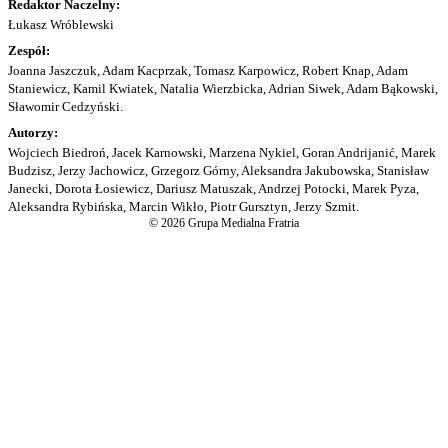
Redaktor Naczelny:
Łukasz Wróblewski
Zespół:
Joanna Jaszczuk, Adam Kacprzak, Tomasz Karpowicz, Robert Knap, Adam
Staniewicz, Kamil Kwiatek, Natalia Wierzbicka, Adrian Siwek, Adam Bąkowski,
Sławomir Cedzyński.
Autorzy:
Wojciech Biedroń, Jacek Karnowski, Marzena Nykiel, Goran Andrijanić, Marek
Budzisz, Jerzy Jachowicz, Grzegorz Górny, Aleksandra Jakubowska, Stanisław
Janecki, Dorota Łosiewicz, Dariusz Matuszak, Andrzej Potocki, Marek Pyza,
Aleksandra Rybińska, Marcin Wikło, Piotr Gursztyn, Jerzy Szmit.
© 2026 Grupa Medialna Fratria