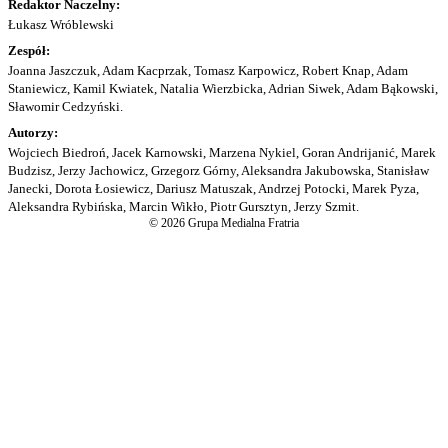
Redaktor Naczelny:
Łukasz Wróblewski
Zespół:
Joanna Jaszczuk, Adam Kacprzak, Tomasz Karpowicz, Robert Knap, Adam
Staniewicz, Kamil Kwiatek, Natalia Wierzbicka, Adrian Siwek, Adam Bąkowski,
Sławomir Cedzyński.
Autorzy:
Wojciech Biedroń, Jacek Karnowski, Marzena Nykiel, Goran Andrijanić, Marek
Budzisz, Jerzy Jachowicz, Grzegorz Górny, Aleksandra Jakubowska, Stanisław
Janecki, Dorota Łosiewicz, Dariusz Matuszak, Andrzej Potocki, Marek Pyza,
Aleksandra Rybińska, Marcin Wikło, Piotr Gursztyn, Jerzy Szmit.
© 2026 Grupa Medialna Fratria