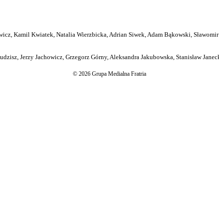
icz, Kamil Kwiatek, Natalia Wierzbicka, Adrian Siwek, Adam Bąkowski, Sławomir
dzisz, Jerzy Jachowicz, Grzegorz Górny, Aleksandra Jakubowska, Stanisław Janeck
© 2026 Grupa Medialna Fratria