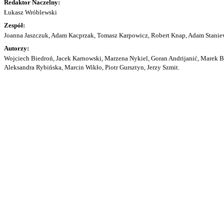
Redaktor Naczelny:
Łukasz Wróblewski
Zespół:
Joanna Jaszczuk, Adam Kacprzak, Tomasz Karpowicz, Robert Knap, Adam Staniew
Autorzy:
Wojciech Biedroń, Jacek Karnowski, Marzena Nykiel, Goran Andrijanić, Marek Bu
Aleksandra Rybińska, Marcin Wikło, Piotr Gursztyn, Jerzy Szmit.