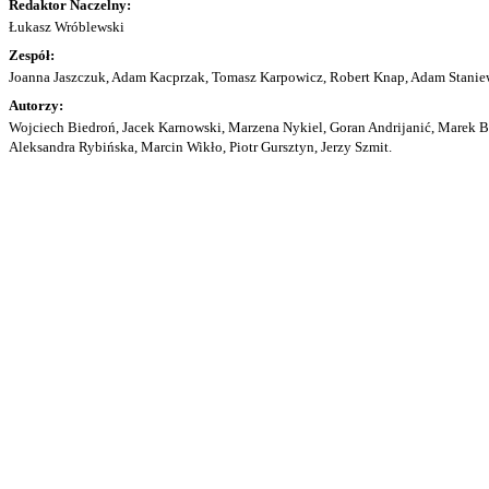
Redaktor Naczelny:
Łukasz Wróblewski
Zespół:
Joanna Jaszczuk, Adam Kacprzak, Tomasz Karpowicz, Robert Knap, Adam Staniew
Autorzy:
Wojciech Biedroń, Jacek Karnowski, Marzena Nykiel, Goran Andrijanić, Marek Bu
Aleksandra Rybińska, Marcin Wikło, Piotr Gursztyn, Jerzy Szmit.