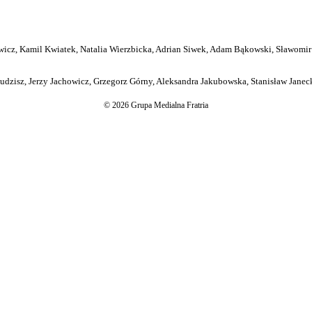
icz, Kamil Kwiatek, Natalia Wierzbicka, Adrian Siwek, Adam Bąkowski, Sławomir
dzisz, Jerzy Jachowicz, Grzegorz Górny, Aleksandra Jakubowska, Stanisław Janeck
© 2026 Grupa Medialna Fratria