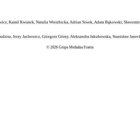
icz, Kamil Kwiatek, Natalia Wierzbicka, Adrian Siwek, Adam Bąkowski, Sławomir
dzisz, Jerzy Jachowicz, Grzegorz Górny, Aleksandra Jakubowska, Stanisław Janeck
© 2026 Grupa Medialna Fratria