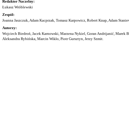
Redaktor Naczelny:
Łukasz Wróblewski
Zespół:
Joanna Jaszczuk, Adam Kacprzak, Tomasz Karpowicz, Robert Knap, Adam Staniew
Autorzy:
Wojciech Biedroń, Jacek Karnowski, Marzena Nykiel, Goran Andrijanić, Marek Bu
Aleksandra Rybińska, Marcin Wikło, Piotr Gursztyn, Jerzy Szmit.