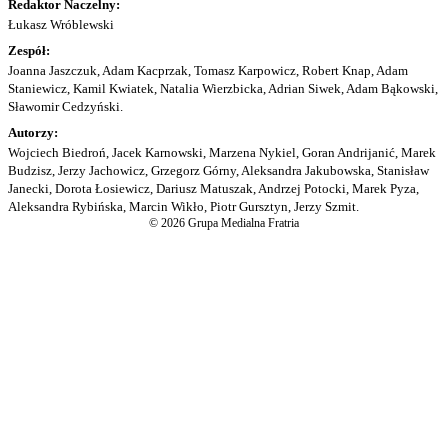
Redaktor Naczelny:
Łukasz Wróblewski
Zespół:
Joanna Jaszczuk, Adam Kacprzak, Tomasz Karpowicz, Robert Knap, Adam
Staniewicz, Kamil Kwiatek, Natalia Wierzbicka, Adrian Siwek, Adam Bąkowski,
Sławomir Cedzyński.
Autorzy:
Wojciech Biedroń, Jacek Karnowski, Marzena Nykiel, Goran Andrijanić, Marek
Budzisz, Jerzy Jachowicz, Grzegorz Górny, Aleksandra Jakubowska, Stanisław
Janecki, Dorota Łosiewicz, Dariusz Matuszak, Andrzej Potocki, Marek Pyza,
Aleksandra Rybińska, Marcin Wikło, Piotr Gursztyn, Jerzy Szmit.
© 2026 Grupa Medialna Fratria