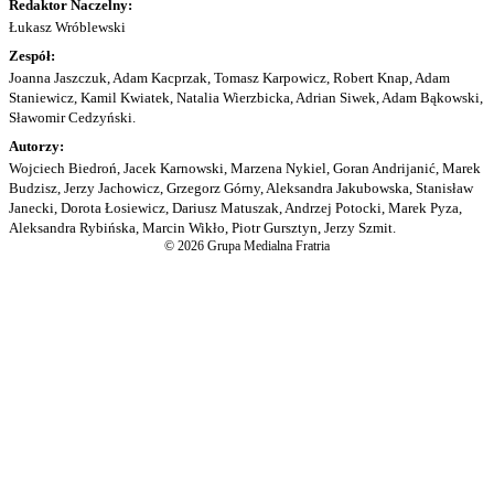
Redaktor Naczelny:
Łukasz Wróblewski
Zespół:
Joanna Jaszczuk, Adam Kacprzak, Tomasz Karpowicz, Robert Knap, Adam
Staniewicz, Kamil Kwiatek, Natalia Wierzbicka, Adrian Siwek, Adam Bąkowski,
Sławomir Cedzyński.
Autorzy:
Wojciech Biedroń, Jacek Karnowski, Marzena Nykiel, Goran Andrijanić, Marek
Budzisz, Jerzy Jachowicz, Grzegorz Górny, Aleksandra Jakubowska, Stanisław
Janecki, Dorota Łosiewicz, Dariusz Matuszak, Andrzej Potocki, Marek Pyza,
Aleksandra Rybińska, Marcin Wikło, Piotr Gursztyn, Jerzy Szmit.
© 2026 Grupa Medialna Fratria