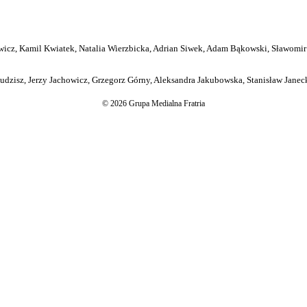
icz, Kamil Kwiatek, Natalia Wierzbicka, Adrian Siwek, Adam Bąkowski, Sławomir
dzisz, Jerzy Jachowicz, Grzegorz Górny, Aleksandra Jakubowska, Stanisław Janeck
© 2026 Grupa Medialna Fratria