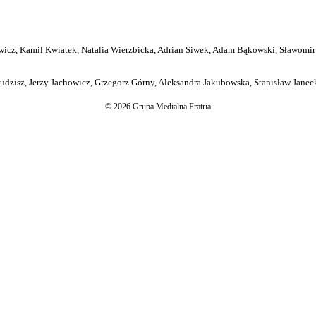
icz, Kamil Kwiatek, Natalia Wierzbicka, Adrian Siwek, Adam Bąkowski, Sławomir
dzisz, Jerzy Jachowicz, Grzegorz Górny, Aleksandra Jakubowska, Stanisław Janeck
© 2026 Grupa Medialna Fratria