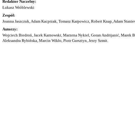
Redaktor Naczelny:
Łukasz Wróblewski
Zespół:
Joanna Jaszczuk, Adam Kacprzak, Tomasz Karpowicz, Robert Knap, Adam Staniew
Autorzy:
Wojciech Biedroń, Jacek Karnowski, Marzena Nykiel, Goran Andrijanić, Marek Bu
Aleksandra Rybińska, Marcin Wikło, Piotr Gursztyn, Jerzy Szmit.