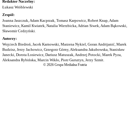
Redaktor Naczelny:
Łukasz Wróblewski
Zespół:
Joanna Jaszczuk, Adam Kacprzak, Tomasz Karpowicz, Robert Knap, Adam
Staniewicz, Kamil Kwiatek, Natalia Wierzbicka, Adrian Siwek, Adam Bąkowski,
Sławomir Cedzyński.
Autorzy:
Wojciech Biedroń, Jacek Karnowski, Marzena Nykiel, Goran Andrijanić, Marek
Budzisz, Jerzy Jachowicz, Grzegorz Górny, Aleksandra Jakubowska, Stanisław
Janecki, Dorota Łosiewicz, Dariusz Matuszak, Andrzej Potocki, Marek Pyza,
Aleksandra Rybińska, Marcin Wikło, Piotr Gursztyn, Jerzy Szmit.
© 2026 Grupa Medialna Fratria